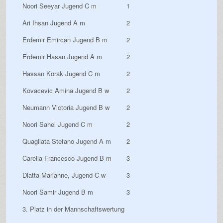
Noori Seeyar Jugend C m
1
Ari Ihsan Jugend A m
2
Erdemir Emircan Jugend B m
2
Erdemir Hasan Jugend A m
2
Hassan Korak Jugend C m
2
Kovacevic Amina Jugend B w
2
Neumann Victoria Jugend B w
2
Noori Sahel Jugend C m
2
Quagliata Stefano Jugend A m
2
Carella Francesco Jugend B m
3
Diatta Marianne, Jugend C w
3
Noori Samir Jugend B m
3
3. Platz in der Mannschaftswertung