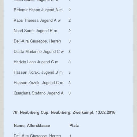
Erdemir Hasan Jugend A m
2
Kaps Theresa Jugend A w
2
Noori Samir Jugend B m
2
Dell-Aira Giuseppe, Herren
3
Diatta Marianne Jugend C w
3
Hadzic Leon Jugend C m
3
Hassan Korak, Jugend B m
3
Hassan Zozek, Jugend C m
3
Quagliata Stefano Jugend A
3
7th Neubiberg Cup, Neubiberg, Zweikampf, 13.02.2016
Name, Altersklasse
Platz
Dell-Aira Giuseppe, Herren
1